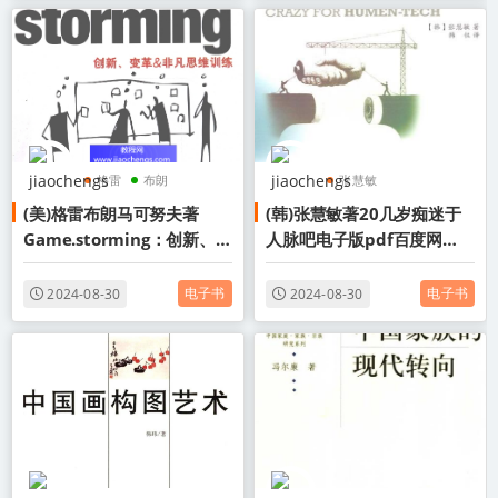
格雷
布朗
张慧敏
(美)格雷布朗马可努夫著
(韩)张慧敏著20几岁痴迷于
马可努夫
20几岁痴迷于人脉吧
Game.storming：创新、变
人脉吧电子版pdf百度网盘
20几岁痴迷于人脉吧电
革&非凡思维训练电子版pdf
下载学习
子版
百度网盘下载学习
电子书
电子书
2024-08-30
2024-08-30