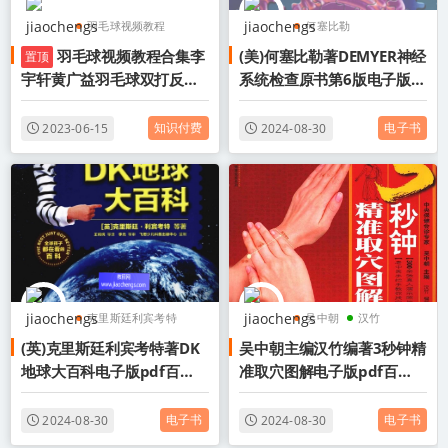
羽毛球视频教程
何塞比勒
羽毛球视频教程合集李
(美)何塞比勒著DEMYER神经
置顶
羽毛球教程
DEMYER神经系统检查
宇轩黄广益羽毛球双打反手
系统检查原书第6版电子版
李宇轩羽毛球教程
原书第6版
网前吊球步伐教学视频教程
pdf百度网盘下载学习
DEMYER神经系统检查
百度网盘下载学
知识付费
电子书
2023-06-15
2024-08-30
克里斯廷利宾考特
吴中朝
汉竹
(英)克里斯廷利宾考特著DK
吴中朝主编汉竹编著3秒钟精
DK地球大百科
3秒钟精准取穴图解
地球大百科电子版pdf百度
准取穴图解电子版pdf百度
DK地球大百科电子版
网盘下载学习
网盘下载学习
电子书
电子书
2024-08-30
2024-08-30