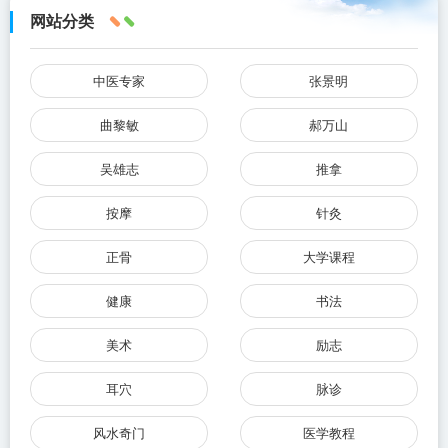
网站分类
中医专家
张景明
曲黎敏
郝万山
吴雄志
推拿
按摩
针灸
正骨
大学课程
健康
书法
美术
励志
耳穴
脉诊
风水奇门
医学教程