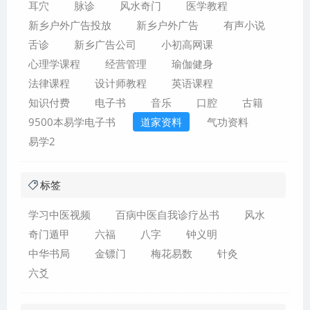
耳穴
脉诊
风水奇门
医学教程
新乡户外广告投放
新乡户外广告
有声小说
舌诊
新乡广告公司
小初高网课
心理学课程
经营管理
瑜伽健身
法律课程
设计师教程
英语课程
知识付费
电子书
音乐
口腔
古籍
9500本易学电子书
道家资料
气功资料
易学2
标签
学习中医视频
百病中医自我诊疗丛书
风水
奇门遁甲
六福
八字
钟义明
中华书局
金镖门
梅花易数
针灸
六爻