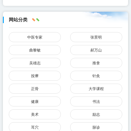
网站分类
中医专家
张景明
曲黎敏
郝万山
吴雄志
推拿
按摩
针灸
正骨
大学课程
健康
书法
美术
励志
耳穴
脉诊