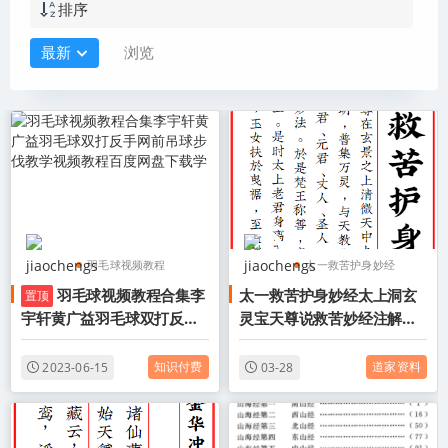
排序
最新
浏览
羽毛球视频教程
太一救苦护身妙经
羽毛球视频教程合集李
太一救苦护身妙经太上洞玄
置顶
羽毛球教程
太上洞玄灵宝天尊说救
宇轩黄广益羽毛球双打反手
灵宝天尊说救苦妙经注解电
李宇轩羽毛球教程
苦妙经
网前吊球步伐教学视频教程
子书pdf百度网盘下载学习
太一救苦护身妙经电子
百度网盘下载学
知识付费
道家资料
2023-06-15
03-28
书