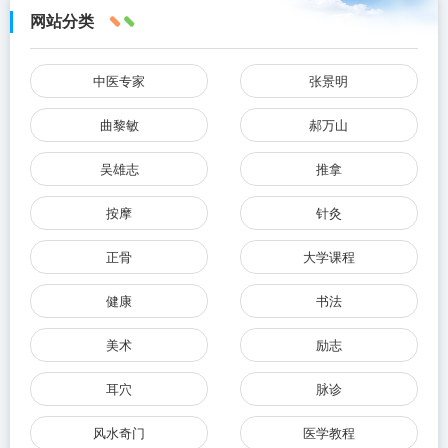
网站分类
中医专家
张景明
曲黎敏
郝万山
吴雄志
推拿
按摩
针灸
正骨
大学课程
健康
书法
美术
励志
耳穴
脉诊
风水奇门
医学教程