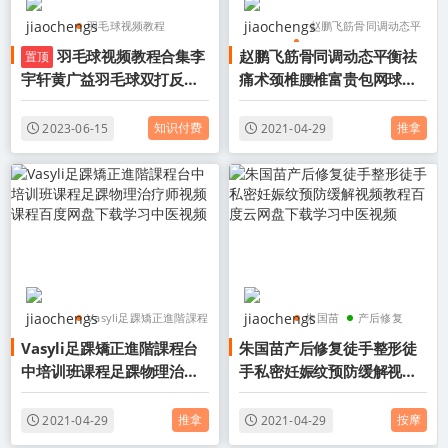
羽毛球视频教程
赵鹏飞筋骨同调动态平
羽毛球视频教程合集李
赵鹏飞筋骨同调动态平衡祛
置顶
羽毛球教程
衡祛痛术
宇轩黄广益羽毛球双打反手
痛术颈椎腰椎富贵包网球肘
李宇轩羽毛球教程
颈椎
腰椎
网前吊球步伐教学视频教程
膝关节骨盆修复正骨视频百
百度网盘下载学
度云网盘下载学习中医视频
知识付费
推拿
2023-06-15
2021-04-29
Vasyli足踝矯正進階課程
朱国苗
产后修复
Vasyli足踝矯正進階課程台
朱国苗产后修复徒手整形徒
Vasyli台中培训班课程
徒手整形
中培训班课程足踝物理治疗
手私密妊娠纹预防缓解视频
足踝物理治疗师视频课
师视频课程百度网盘下载学
教程百度云网盘下载学习中
程
习中医视频
医视频
推拿
按摩
2021-04-29
2021-04-29