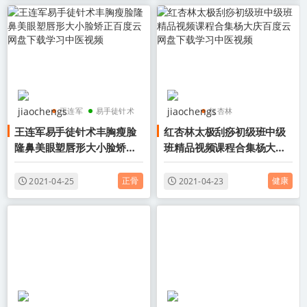
王连军
易手徒针术
红杏林
王连军易手徒针术丰胸瘦脸
红杏林太极刮痧初级班中级
丰胸
太极刮痧初级班
隆鼻美眼塑唇形大小脸矫正
班精品视频课程合集杨大庆
太极刮痧中级班
百度云网盘下载学习中医视
百度云网盘下载学习中医视
频
频
正骨
健康
2021-04-25
2021-04-23