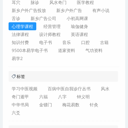
耳穴
脉诊
风水奇门
医学教程
新乡户外广告投放
新乡户外广告
有声小说
舌诊
新乡广告公司
小初高网课
心理学课程
经营管理
瑜伽健身
法律课程
设计师教程
英语课程
知识付费
电子书
音乐
口腔
古籍
9500本易学电子书
道家资料
气功资料
易学2
标签
学习中医视频
百病中医自我诊疗丛书
风水
奇门遁甲
六福
八字
钟义明
中华书局
金镖门
梅花易数
针灸
六爻