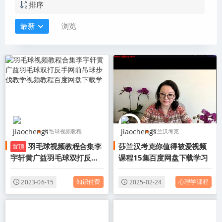
排序
最新
浏览
羽毛球视频教程
莎兰汉考克
羽毛球视频教程合集李
莎兰汉考克你值得被爱视频
置顶
羽毛球教程
莎兰汉考克你值得被爱
宇轩黄广益羽毛球双打反手
课程15集百度网盘下载学习
李宇轩羽毛球教程
莎兰汉考克你值得被爱
网前吊球步伐教学视频教程
网盘
百度网盘下载学
知识付费
心理学课程
2023-06-15
2025-02-24