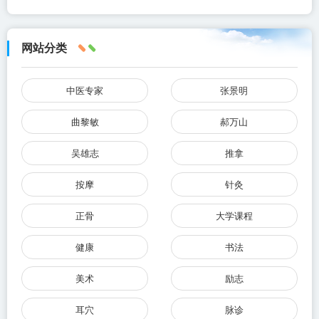
网站分类
中医专家
张景明
曲黎敏
郝万山
吴雄志
推拿
按摩
针灸
正骨
大学课程
健康
书法
美术
励志
耳穴
脉诊