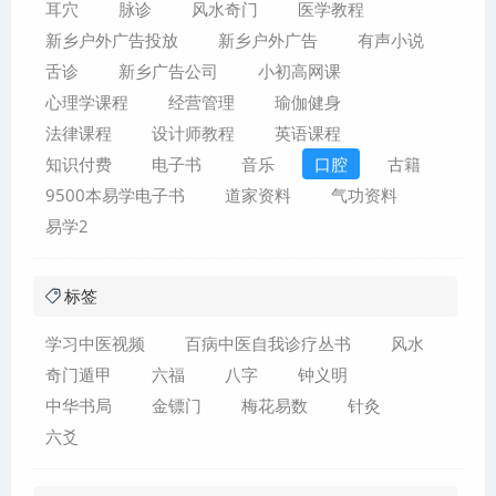
耳穴
脉诊
风水奇门
医学教程
新乡户外广告投放
新乡户外广告
有声小说
舌诊
新乡广告公司
小初高网课
心理学课程
经营管理
瑜伽健身
法律课程
设计师教程
英语课程
知识付费
电子书
音乐
口腔
古籍
9500本易学电子书
道家资料
气功资料
易学2
标签
学习中医视频
百病中医自我诊疗丛书
风水
奇门遁甲
六福
八字
钟义明
中华书局
金镖门
梅花易数
针灸
六爻