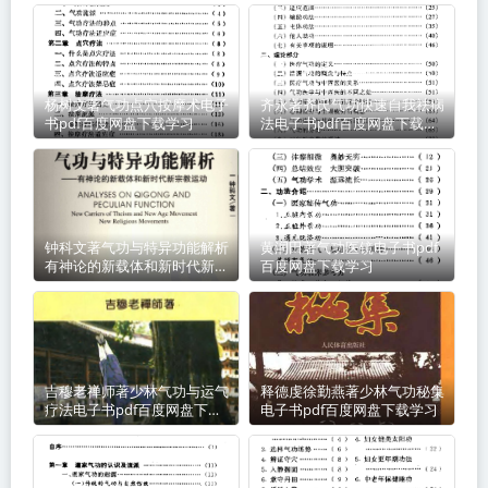
杨树文著气功点穴按摩术电子
齐永著齐氏气功快速自我祛病
书pdf百度网盘下载学习
法电子书pdf百度网盘下载学
习
钟科文著气功与特异功能解析
黄润田著气功医镜电子书pdf
有神论的新载体和新时代新宗
百度网盘下载学习
教运动电子书pdf百度网盘下
载学习
吉穆老禅师著少林气功与运气
释德虔徐勤燕著少林气功秘集
疗法电子书pdf百度网盘下载
电子书pdf百度网盘下载学习
学习