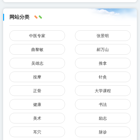
网站分类
中医专家
张景明
曲黎敏
郝万山
吴雄志
推拿
按摩
针灸
正骨
大学课程
健康
书法
美术
励志
耳穴
脉诊