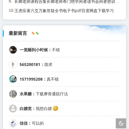
长卿老师课程合集长卿老师奇门绝学闲者读书会闲者密训视频课程百度网盘下载学习
王虎应著六爻万象答疑全书电子书pdf百度网盘下载学习
最新留言
一觉睡到小时候：
不错
565200181：
跪求
1571995208：
真不错
水果糖：
下载摩骨通筋疗法
白嫖党：
我想白嫖
佳佳：
可以的