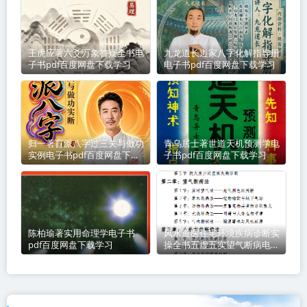
王虎应著六爻万象答疑全书电
九龙道长道家八字化解指导册
子书pdf百度网盘下载学习
电子书pdf百度网盘下载学习
归一著盲派八字过三关与做功
青乌居士著世道天机预测学电
实例电子书pdf百度网盘下载
子书pdf百度网盘下载学习
学习
陈柏瑜著实用命理学电子书
风水道医住宅环境疾病诊断实
pdf百度网盘下载学习
操全书五虚五实望气断病电子
书pdf百度网盘下载学习