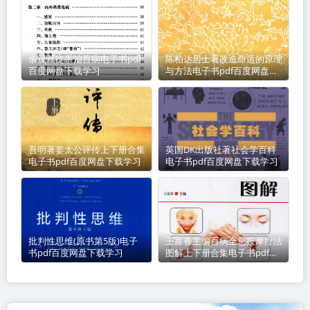
余茂基徒手治百病电子书pdf
陈柏达居士著改造命运的原理
百度网盘下载学习
与方法电子书pdf百度网盘下
载学习
吾明著姜太公评传上下册合集
英国DK出版社著社会学百科
电子书pdf百度网盘下载学习
电子书pdf百度网盘下载学习
批判性思维(原书第5版)电子
王富春主编百病全息按摩疗法
书pdf百度网盘下载学习
图解上下册合集电子书pdf百
度网盘下载学习