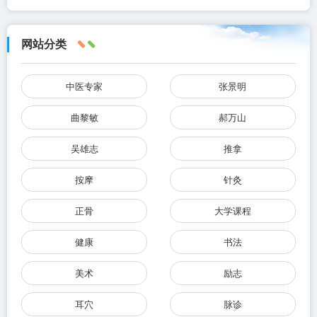
网站分类
中医专家
张景明
曲黎敏
郝万山
吴雄志
推拿
按摩
针灸
正骨
大学课程
健康
书法
美术
励志
耳穴
脉诊