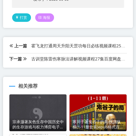
打赏
海报
上一篇
霍飞龙打通周天升阳天罡功每日必练视频课程25集百度网盘下载学习
下一篇
古训堂陈雷伤寒脉法讲解视频课程27集百度网盘下载学习
相关推荐
宗承灏著灰色生存中国历史中
寒川子著鬼谷子的局:战国纵
的生存游戏与权力博弈电子书
横(1-11册套装)epub格式百度
pdf百度网盘下载学习
网盘下载学习