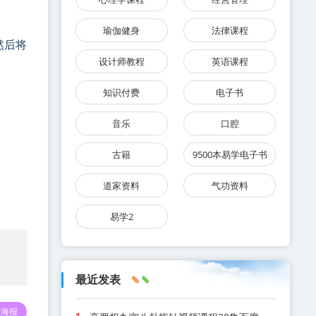
瑜伽健身
法律课程
然后将
设计师教程
英语课程
知识付费
电子书
音乐
口腔
古籍
9500本易学电子书
道家资料
气功资料
易学2
最近发表
海报