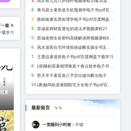
高罗权九宫八卦指针视频课程20集百度网盘下载学习
青乌居士著世道天机预测学电子书pdf百度网盘下载学习
陈柏瑜著实用命理学电子书pdf百度网盘下载学习
下一篇
弈涵老师财富显化的道法术视频课程21集百度网盘下载学习
下载学习
弈涵老师生命密码高级解读师视频课程86集百度网盘下载学习
风水道医住宅环境疾病诊断实操全书五虚五实望气断病电子书pdf百度网盘下载学习
王爱品著道统电子书pdf百度网盘下载学习
(清)陳釗原著相理衡真十卷点校本电子书pdf百度网盘下载学习
胜天半子著盲派八字宫位做功断法电子书pdf百度网盘下载学习
(唐)杨筠松原著阴阳宅大全电子书pdf百度网盘下载学习
f百度
最新留言
一觉睡到小时候：
不错