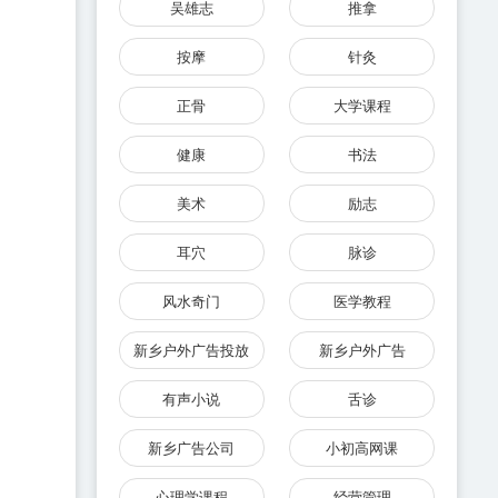
吴雄志
推拿
按摩
针灸
正骨
大学课程
健康
书法
美术
励志
耳穴
脉诊
风水奇门
医学教程
新乡户外广告投放
新乡户外广告
有声小说
舌诊
新乡广告公司
小初高网课
心理学课程
经营管理