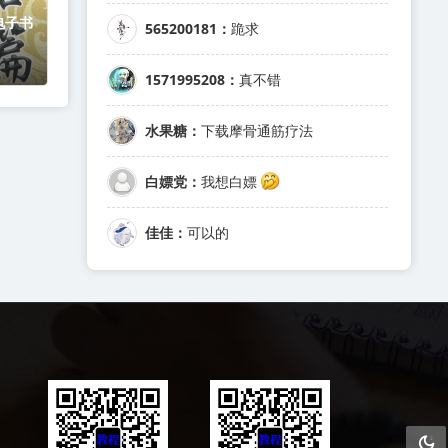
电子书
565200181：
跪求
1571995208：
真不错
水果糖：
下载摩骨通筋疗法
白嫖党：
我想白嫖
佳佳：
可以的