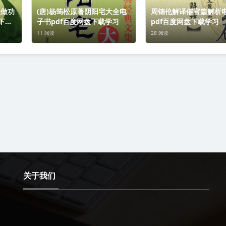
位做功
(唐)杨筠松原著阴阳宅大全电
周锦伦解译催官篇解析
下载
子书pdf百度网盘下载学习
pdf百度网盘下载学习
11 阅读
28 阅读
关于我们