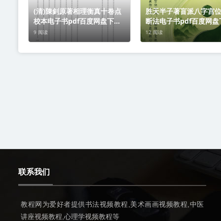
(清)陳釗原著相理衡真十卷点
胜天半子著盲派八字宫
校本电子书pdf百度网盘下载
断法电子书pdf百度网盘
学习
学习
9 阅读
12 阅读
联系我们
教程网为爱好者提供书法视频教程,美术画画视频教程,中医
讲座视频教程,心理学视频教程等