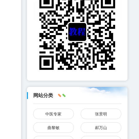
网站分类
中医专家
张景明
曲黎敏
郝万山