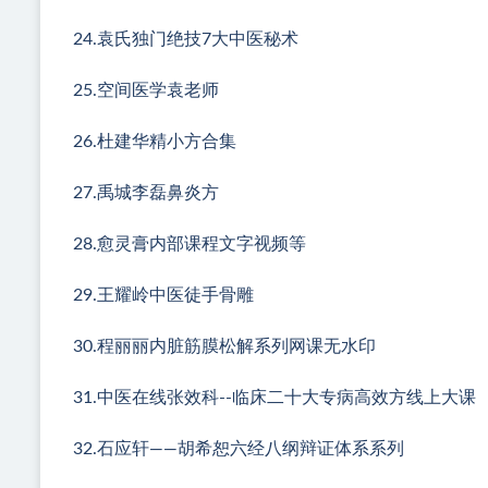
24.袁氏独门绝技7大中医秘术
25.空间医学袁老师
26.杜建华精小方合集
27.禹城李磊鼻炎方
28.愈灵膏内部课程文字视频等
29.王耀岭中医徒手骨雕
30.程丽丽内脏筋膜松解系列网课无水印
31.中医在线张效科--临床二十大专病高效方线上大课
32.石应轩——胡希恕六经八纲辩证体系系列