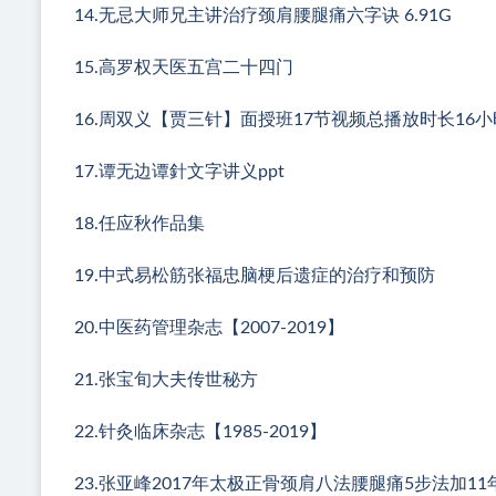
14.无忌大师兄主讲治疗颈肩腰腿痛六字诀 6.91G
15.高罗权天医五宫二十四门
16.周双义【贾三针】面授班17节视频总播放时长16小时2
17.谭无边谭針文字讲义ppt
18.任应秋作品集
19.中式易松筋张福忠脑梗后遗症的治疗和预防
20.中医药管理杂志【2007-2019】
21.张宝旬大夫传世秘方
22.针灸临床杂志【1985-2019】
23.张亚峰2017年太极正骨颈肩八法腰腿痛5步法加11