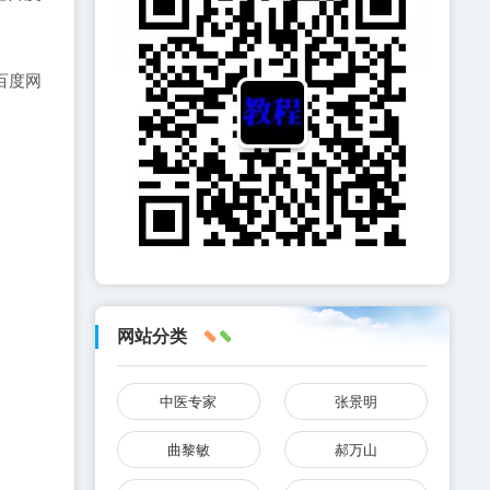
百度网
网站分类
中医专家
张景明
曲黎敏
郝万山