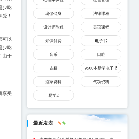
是少吃
瑜伽健身
法律课程
享受！
设计师教程
英语课程
都可以
知识付费
电子书
是少吃
音乐
口腔
！由于
古籍
9500本易学电子书
道家资料
气功资料
费享受
易学2
最近发表