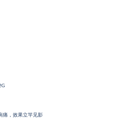
2G
病痛，效果立竿见影