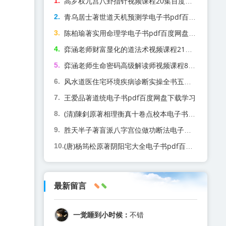
高罗权九宫八卦指针视频课程20集百度网盘下载学习
青乌居士著世道天机预测学电子书pdf百度网盘下载学习
陈柏瑜著实用命理学电子书pdf百度网盘下载学习
弈涵老师财富显化的道法术视频课程21集百度网盘下载学习
弈涵老师生命密码高级解读师视频课程86集百度网盘下载学习
风水道医住宅环境疾病诊断实操全书五虚五实望气断病电子书pdf百度网盘下载学习
王爱品著道统电子书pdf百度网盘下载学习
(清)陳釗原著相理衡真十卷点校本电子书pdf百度网盘下载学习
胜天半子著盲派八字宫位做功断法电子书pdf百度网盘下载学习
(唐)杨筠松原著阴阳宅大全电子书pdf百度网盘下载学习
最新留言
一觉睡到小时候：
不错