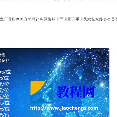
拿正骨按摩美容整脊针灸经络脉诊面诊舌诊手诊风水私密终身会员