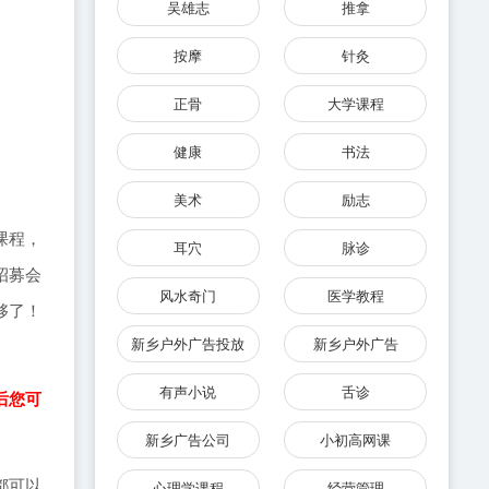
吴雄志
推拿
按摩
针灸
正骨
大学课程
健康
书法
美术
励志
课程，
耳穴
脉诊
招募会
风水奇门
医学教程
够了！
新乡户外广告投放
新乡户外广告
有声小说
舌诊
后您可
新乡广告公司
小初高网课
都可以
心理学课程
经营管理