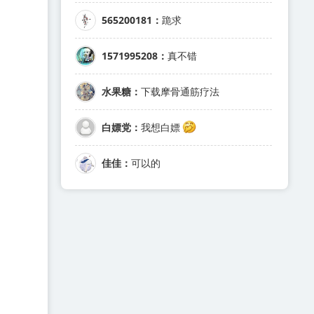
565200181：
跪求
1571995208：
真不错
水果糖：
下载摩骨通筋疗法
白嫖党：
我想白嫖
佳佳：
可以的