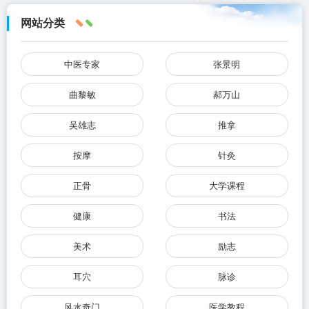
网站分类
中医专家
张景明
曲黎敏
郝万山
吴雄志
推拿
按摩
针灸
正骨
大学课程
健康
书法
美术
励志
耳穴
脉诊
风水奇门
医学教程