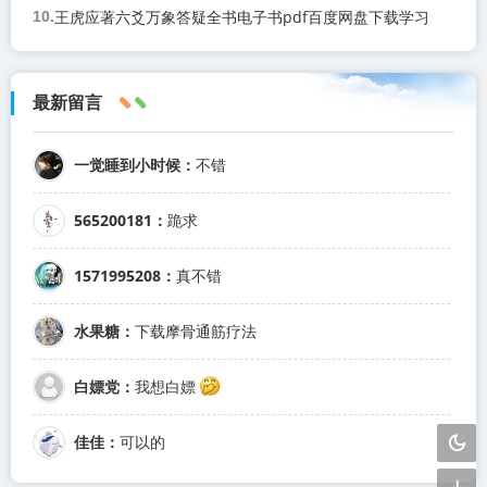
王虎应著六爻万象答疑全书电子书pdf百度网盘下载学习
最新留言
一觉睡到小时候：
不错
565200181：
跪求
1571995208：
真不错
水果糖：
下载摩骨通筋疗法
白嫖党：
我想白嫖
佳佳：
可以的