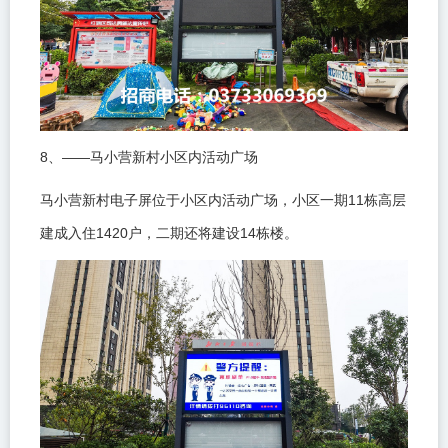
8
——
、
马小营新村小区内活动广场
11
马小营新村电子屏位于小区内活动广场，小区一期
栋高层
1420
14
建成入住
户，二期还将建设
栋楼。