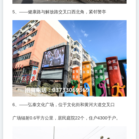
5
——
、
健康路与解放路交叉口西北角，紧邻警亭
6
——
、
弘泰文化广场，位于文化街和黄河大道交叉口
0.6
22
4300
广场辐射
平方公里，居民庭院
个，住户
于户。