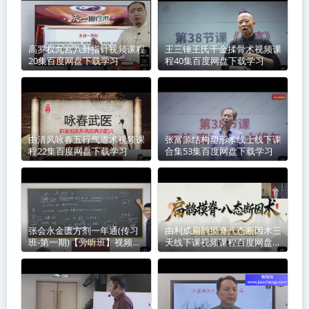
高罗权九宫八卦指针视频课程
王三锤王氏千金揉骨术视频课
20集百度网盘下载学习
程40集百度网盘下载学习
由清风咏春五行气道术视频课
张富源结构塑形术线上线下课
程22集百度网盘下载学习
合集53集百度网盘下载学习
张会永金匮方剂一年通(传习
由利成扁鹊摸脊八态断因术三
班-第一期)【旁听班】视频课
天线下课视频课程百度网盘下
程8集百度网盘下载学习
载学习