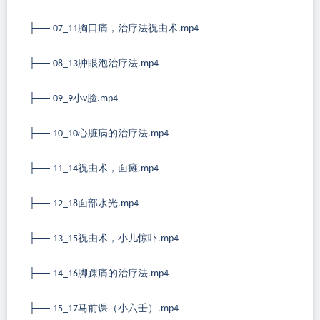
├──
胸口痛，治疗法祝由术
07_11
.mp4
├──
肿眼泡治疗法
08_13
.mp4
├──
小
脸
09_9
v
.mp4
├──
心脏病的治疗法
10_10
.mp4
├──
祝由术，面瘫
11_14
.mp4
├──
面部水光
12_18
.mp4
├──
祝由术，小儿惊吓
13_15
.mp4
├──
脚踝痛的治疗法
14_16
.mp4
├──
马前课（小六壬）
15_17
.mp4