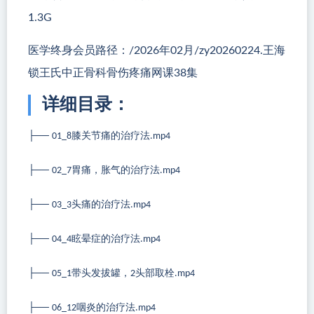
1.3G
医学终身会员路径：/2026年02月/zy20260224.王海
锁王氏中正骨科骨伤疼痛网课38集
详细目录：
├──
膝关节痛的治疗法
01_8
.mp4
├──
胃痛，胀气的治疗法
02_7
.mp4
├──
头痛的治疗法
03_3
.mp4
├──
眩晕症的治疗法
04_4
.mp4
├──
带头发拔罐，
头部取栓
05_1
2
.mp4
├──
咽炎的治疗法
06_12
.mp4