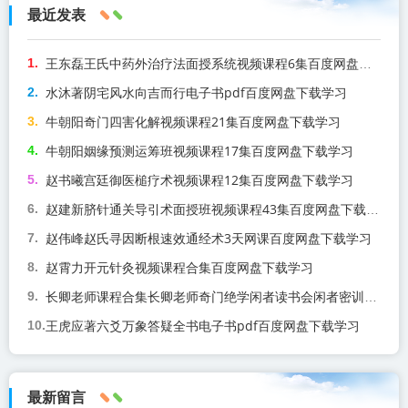
最近发表
王东磊王氏中药外治疗法面授系统视频课程6集百度网盘下载学习
水沐著阴宅风水向吉而行电子书pdf百度网盘下载学习
牛朝阳奇门四害化解视频课程21集百度网盘下载学习
牛朝阳姻缘预测运筹班视频课程17集百度网盘下载学习
赵书曦宫廷御医槌疗术视频课程12集百度网盘下载学习
赵建新脐针通关导引术面授班视频课程43集百度网盘下载学习
赵伟峰赵氏寻因断根速效通经术3天网课百度网盘下载学习
赵霄力开元针灸视频课程合集百度网盘下载学习
长卿老师课程合集长卿老师奇门绝学闲者读书会闲者密训视频课程百度网盘下载学习
王虎应著六爻万象答疑全书电子书pdf百度网盘下载学习
最新留言