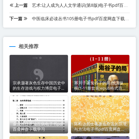
上一篇
艺术:让人成为人人文学通识(第8版)电子书pdf百度网盘下载学习
下一篇
中医临床必读丛书105册电子书pdf百度网盘下载学习
相关推荐
宗承灏著灰色生存中国历史中
寒川子著鬼谷子的局:战国纵
的生存游戏与权力博弈电子书
横(1-11册套装)epub格式百度
pdf百度网盘下载学习
网盘下载学习
余茂基徒手治百病电子书pdf
陈柏达居士著改造命运的原理
百度网盘下载学习
与方法电子书pdf百度网盘下
载学习