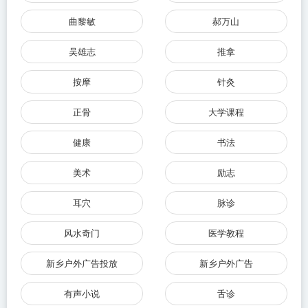
曲黎敏
郝万山
吴雄志
推拿
按摩
针灸
正骨
大学课程
健康
书法
美术
励志
耳穴
脉诊
风水奇门
医学教程
新乡户外广告投放
新乡户外广告
有声小说
舌诊